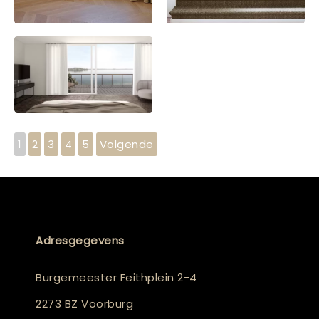
1
2
3
4
5
Volgende
Adresgegevens
Burgemeester Feithplein 2-4
2273 BZ Voorburg