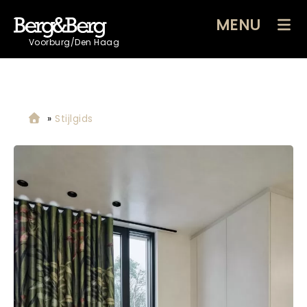
MENU
Voorburg/Den Haag
»
Stijlgids