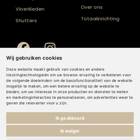
Over ons
Vloerkleden
Totaalinrichting
Shutters
Wij gebruiken cookies
Deze website maakt gebruik van cookies en andere
trackingtechnologieën om uw browse-ervaring te verbeteren voor
de volgende doeleinden:
om de basisfunctionaliteit van de website
mogelijk te maken
,
om een betere ervaring op de website te
bieden
,
om uw interesse in onze producten en diensten te meten
en marketinginteracties te personaliseren
,
om advertenties weer te
geven die relevanter voor u zijn
.
Copyright © Concepts & Companies BV. Alle rechten voorbehouden.
Ik ga akkoord
Privacybeleid
|
Disclaimer
|
Cookies
Ik weiger