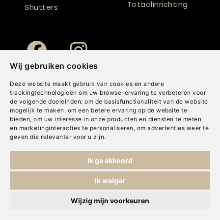
Totaalinrichting
Shutters
Wij gebruiken cookies
Deze website maakt gebruik van cookies en andere
trackingtechnologieën om uw browse-ervaring te verbeteren voor
de volgende doeleinden:
om de basisfunctionaliteit van de website
mogelijk te maken
,
om een betere ervaring op de website te
bieden
,
om uw interesse in onze producten en diensten te meten
en marketinginteracties te personaliseren
,
om advertenties weer te
geven die relevanter voor u zijn
.
Copyright © Concepts & Companies BV. Alle rechten voorbehouden.
Ik ga akkoord
Privacybeleid
|
Disclaimer
|
Cookies
Ik weiger
Wijzig mijn voorkeuren