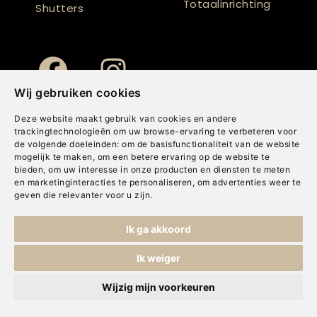
Totaalinrichting
Shutters
Wij gebruiken cookies
Deze website maakt gebruik van cookies en andere
trackingtechnologieën om uw browse-ervaring te verbeteren voor
de volgende doeleinden:
om de basisfunctionaliteit van de website
mogelijk te maken
,
om een betere ervaring op de website te
bieden
,
om uw interesse in onze producten en diensten te meten
en marketinginteracties te personaliseren
,
om advertenties weer te
geven die relevanter voor u zijn
.
Copyright © Concepts & Companies BV. Alle rechten voorbehouden.
Ik ga akkoord
Privacybeleid
|
Disclaimer
|
Cookies
Ik weiger
Wijzig mijn voorkeuren