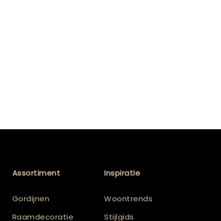
Assortiment
Inspiratie
Gordijnen
Woontrends
Raamdecoratie
Stijlgids