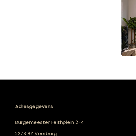
Adresgegevens
Burgemeester Feithplein 2-4
2273 BZ Voorburg