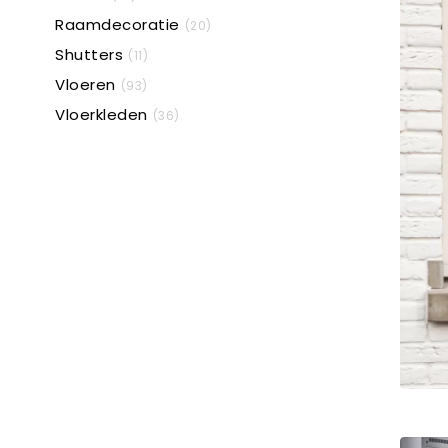
Raamdecoratie
(20)
Shutters
(11)
Vloeren
(93)
Vloerkleden
(36)