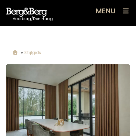
MENU
Voorburg/Den Haag
»
Stijlgids