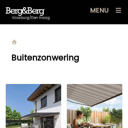
MENU
Voorburg/Den Haag
Buitenzonwering