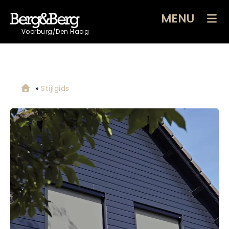
MENU
Voorburg/Den Haag
»
Stijlgids