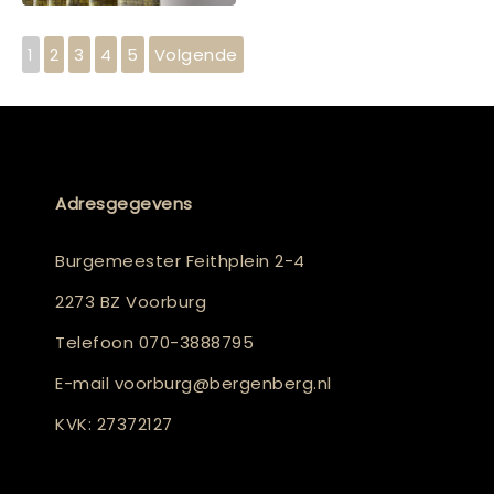
1
2
3
4
5
Volgende
Adresgegevens
Burgemeester Feithplein 2-4
2273 BZ Voorburg
Telefoon
070-3888795
E-mail
voorburg@bergenberg.nl
KVK: 27372127