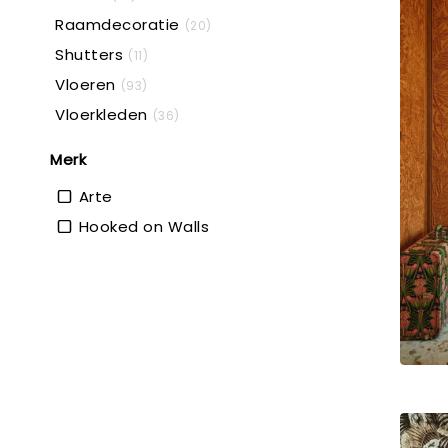
Raamdecoratie
(20)
Shutters
(11)
Vloeren
(93)
Vloerkleden
(36)
Merk
Arte
Hooked on Walls