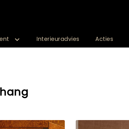
ent
Interieuradvies
Acties
ehang