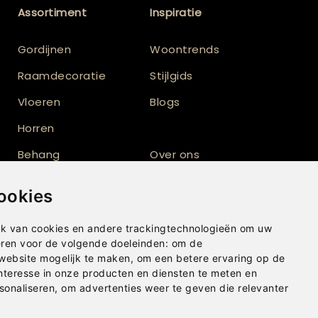
Assortiment
Inspiratie
Gordijnen
Woontrends
Raamdecoratie
Stijlgids
Vloeren
Blogs
Horren
Behang
Over ons
Vloerkleden
Totaalinrichting
ookies
Shutters
k van cookies en andere trackingtechnologieën om uw
eren voor de volgende doeleinden:
om de
 website mogelijk te maken
,
om een betere ervaring op de
nteresse in onze producten en diensten te meten en
sonaliseren
,
om advertenties weer te geven die relevanter