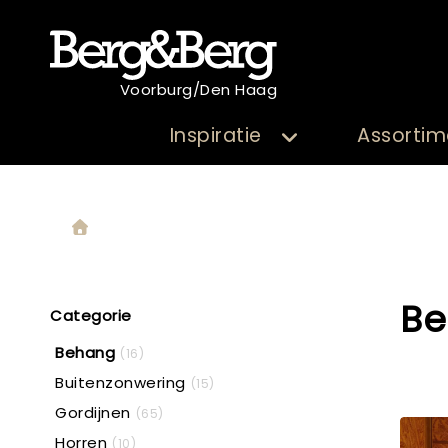
Voorburg/Den Haag
Inspiratie
Assortim
B
Categorie
Behang
(16)
Buitenzonwering
(15)
Gordijnen
(65)
Horren
(10)