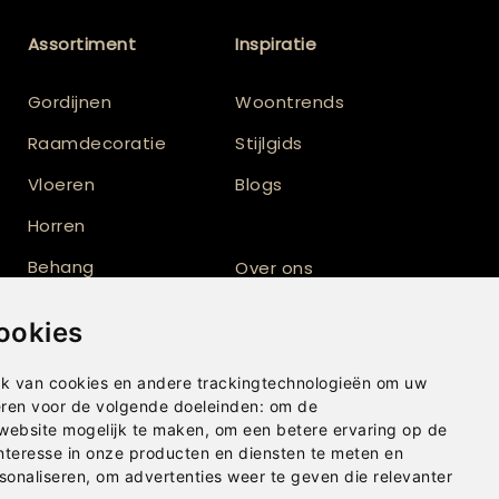
Assortiment
Inspiratie
Gordijnen
Woontrends
Raamdecoratie
Stijlgids
Vloeren
Blogs
Horren
Behang
Over ons
Vloerkleden
Totaalinrichting
ookies
Shutters
k van cookies en andere trackingtechnologieën om uw
eren voor de volgende doeleinden:
om de
 website mogelijk te maken
,
om een betere ervaring op de
nteresse in onze producten en diensten te meten en
sonaliseren
,
om advertenties weer te geven die relevanter