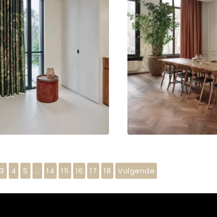
3
4
5
...
14
15
16
17
18
Volgende