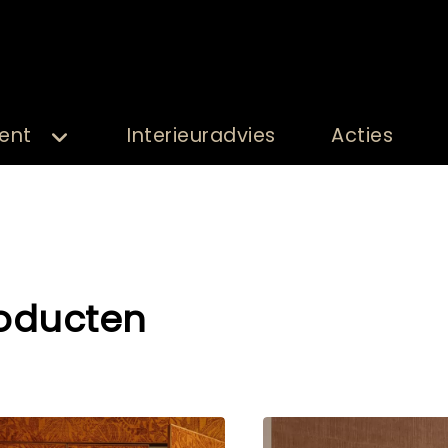
ent
Interieuradvies
Acties
oducten