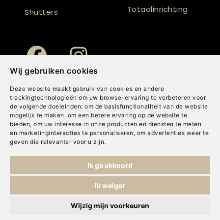
Totaalinrichting
Shutters
Wij gebruiken cookies
Deze website maakt gebruik van cookies en andere
trackingtechnologieën om uw browse-ervaring te verbeteren voor
de volgende doeleinden:
om de basisfunctionaliteit van de website
mogelijk te maken
,
om een betere ervaring op de website te
bieden
,
om uw interesse in onze producten en diensten te meten
en marketinginteracties te personaliseren
,
om advertenties weer te
geven die relevanter voor u zijn
.
Copyright © Concepts & Companies BV. Alle rechten voorbehouden.
Ik ga akkoord
Privacybeleid
|
Disclaimer
|
Cookies
Ik weiger
Wijzig mijn voorkeuren