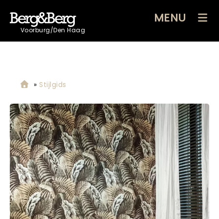
MENU
Voorburg/Den Haag
»
Stijlgids