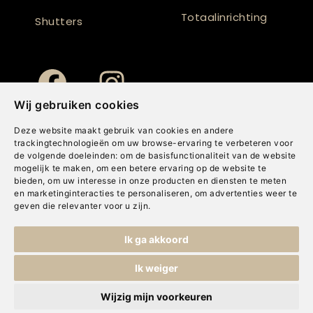
Totaalinrichting
Shutters
Wij gebruiken cookies
Deze website maakt gebruik van cookies en andere
trackingtechnologieën om uw browse-ervaring te verbeteren voor
de volgende doeleinden:
om de basisfunctionaliteit van de website
mogelijk te maken
,
om een betere ervaring op de website te
bieden
,
om uw interesse in onze producten en diensten te meten
en marketinginteracties te personaliseren
,
om advertenties weer te
geven die relevanter voor u zijn
.
Copyright © Concepts & Companies BV. Alle rechten voorbehouden.
Ik ga akkoord
Privacybeleid
|
Disclaimer
|
Cookies
Ik weiger
Wijzig mijn voorkeuren