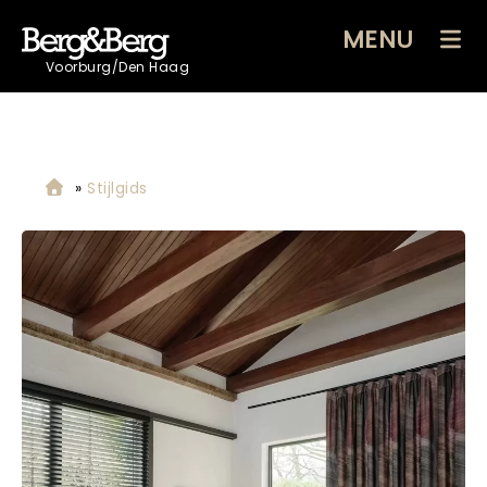
MENU
Voorburg/Den Haag
»
Stijlgids