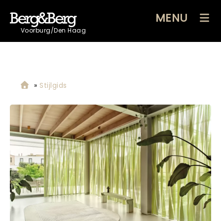
MENU
Voorburg/Den Haag
»
Stijlgids