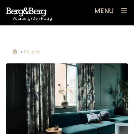
MENU
Voorburg/Den Haag
»
Stijlgids