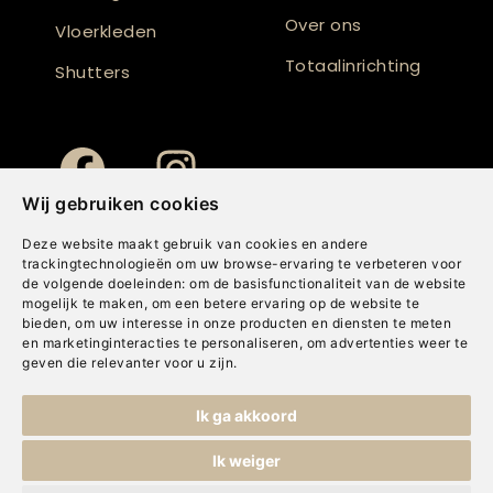
Over ons
Vloerkleden
Totaalinrichting
Shutters
Wij gebruiken cookies
Deze website maakt gebruik van cookies en andere
trackingtechnologieën om uw browse-ervaring te verbeteren voor
de volgende doeleinden:
om de basisfunctionaliteit van de website
mogelijk te maken
,
om een betere ervaring op de website te
bieden
,
om uw interesse in onze producten en diensten te meten
en marketinginteracties te personaliseren
,
om advertenties weer te
geven die relevanter voor u zijn
.
Copyright © Concepts & Companies BV. Alle rechten voorbehouden.
Ik ga akkoord
Privacybeleid
|
Disclaimer
|
Cookies
Ik weiger