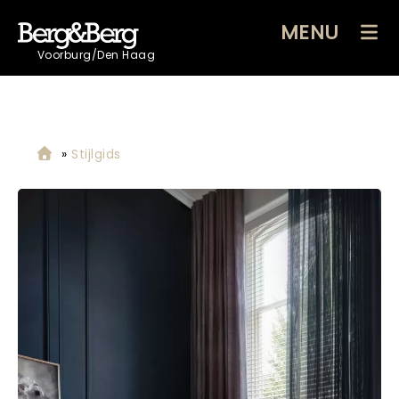
MENU
Voorburg/Den Haag
»
Stijlgids