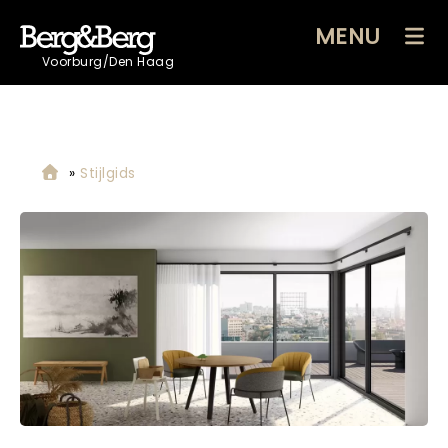
MENU
Voorburg/Den Haag
»
Stijlgids