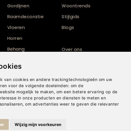
Gordijnen
Woontrends
Raamdecoratie
Stijlgids
Vloeren
Blogs
Horren
Behang
Over ons
Vloerkleden
Totaalinrichting
ookies
Shutters
k van cookies en andere trackingtechnologieën om uw
eren voor de volgende doeleinden:
om de
 website mogelijk te maken
,
om een betere ervaring op de
nteresse in onze producten en diensten te meten en
sonaliseren
,
om advertenties weer te geven die relevanter
ger
Wijzig mijn voorkeuren