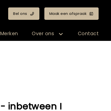
Bel ons
Maak een afspraak
Merken
Over ons
Contact
- inbetween I