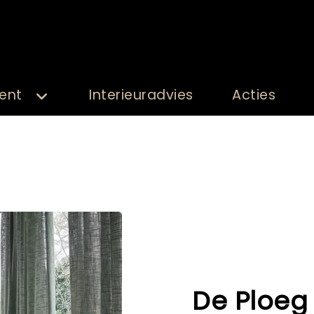
ent
Interieuradvies
Acties
De Ploeg 