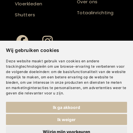
Over ons
Vloerkleden
Totaalinrichting
Shutters
Wij gebruiken cookies
Deze website maakt gebruik van cookies en andere
trackingtechnologieën om uw browse-ervaring te verbeteren voor
de volgende doeleinden:
om de basisfunctionaliteit van de website
mogelijk te maken
,
om een betere ervaring op de website te
bieden
,
om uw interesse in onze producten en diensten te meten
en marketinginteracties te personaliseren
,
om advertenties weer te
geven die relevanter voor u zijn
.
Copyright © Concepts & Companies BV. Alle rechten voorbehouden.
Ik ga akkoord
Privacybeleid
|
Disclaimer
|
Cookies
Ik weiger
Wijzig mijn voorkeuren