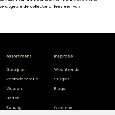
e uitgebreide collectie of lees een van
Assortiment
Inspiratie
Gordijnen
Woontrends
Raamdecoratie
Stijlgids
Vloeren
Blogs
Horren
Behang
Over ons