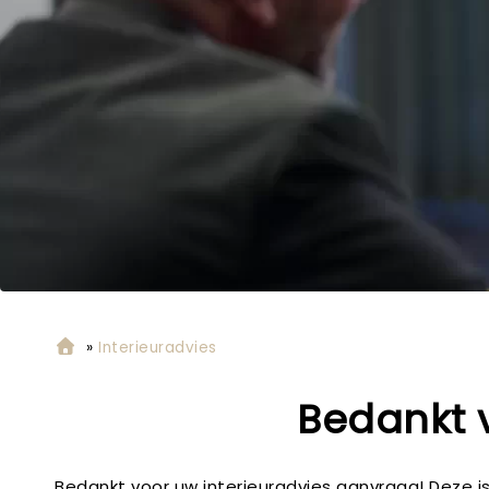
»
Interieuradvies
Bedankt 
Bedankt voor uw interieuradvies aanvraag! Deze 