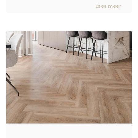
slaapkwaliteit – of het nu
Lees meer
straatverlichting is, vroeg ochtendlicht
of een volle maan. Verduisterende
raamdecoratie biedt dé oplossing
voor een donkere en rustgevende
slaapomgeving. Maar hoe kies je de
juiste optie voor jouw slaapkamer?