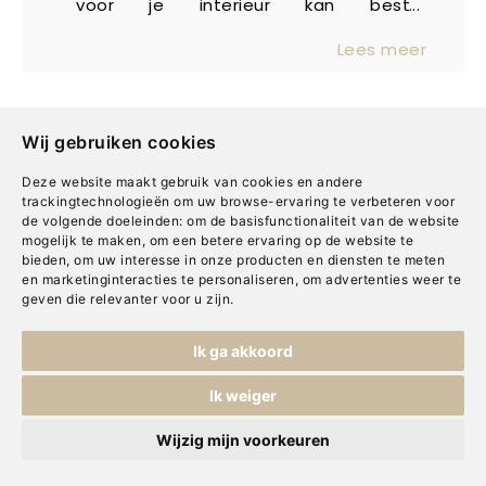
voor je interieur kan best
overweldigend zijn. Wat past goed bij
Lees meer
elkaar? Hoe zorg je dat je huis niet
alleen mooi is, maar ook praktisch en
comfortabel? Gelukkig is er een
simpele oplossing: persoonlijk
Wij gebruiken cookies
interieuradvies. Bij Berg&Berg Voorburg
Deze website maakt gebruik van cookies en andere
helpen onze experts je om een
trackingtechnologieën om uw browse-ervaring te verbeteren voor
interieur te creëren dat helemaal bij
de volgende doeleinden:
om de basisfunctionaliteit van de website
mogelijk te maken
,
om een betere ervaring op de website te
jou past. Geen twijfel, geen stress,
Adresgegevens
bieden
,
om uw interesse in onze producten en diensten te meten
gewoon het huis van je dromen!
en marketinginteracties te personaliseren
,
om advertenties weer te
geven die relevanter voor u zijn
.
Burgemeester Feithplein 2-4
2273 BZ Voorburg
Ik ga akkoord
Telefoon
070-3888795
Ik weiger
E-mail
voorburg@bergenberg.nl
Wijzig mijn voorkeuren
KVK: 27372127