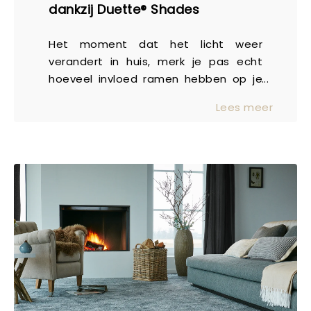
overal voor een rustige en sfeervolle
dankzij Duette® Shades
basis. Zo creëer je eenvoudig eenheid
in je interieur, zonder in te leveren op
Het moment dat het licht weer
uitstraling of gebruiksgemak.
verandert in huis, merk je pas echt
Comfortabel en praktisch in het
hoeveel invloed ramen hebben op je
dagelijks leven Een vloer moet niet
wooncomfort. De zon komt hoger te
alleen mooi zijn, maar ook prettig
Lees meer
staan, ruimtes warmen sneller op en
aanvoelen. Vinyl staat bekend om het
tegelijkertijd wil je dat open, lichte
comfortabele loopgevoel en de
gevoel behouden. Hoe zorg je ervoor
geluiddempende eigenschappen. Dat
dat je huis prettig aanvoelt, zonder
maakt het een fijne keuze voor
concessies te doen aan sfeer of
gezinnen, appartementen of
uitstraling? Licht dat je interieur tot
woningen waar rust en wooncomfort
leven brengt Daglicht is misschien wel
belangrijk zijn. Daarnaast is een
de belangrijkste sfeermaker in huis.
vinylvloer eenvoudig te onderhouden.
Het laat kleuren spreken, geeft diepte
Regelmatig stofzuigen en af en toe
aan materialen en zorgt voor een
dweilen is vaak voldoende om de vloer
open en frisse uitstraling. Tegelijkertijd
mooi te houden. Hierdoor blijft er
kan datzelfde licht ook te fel zijn of