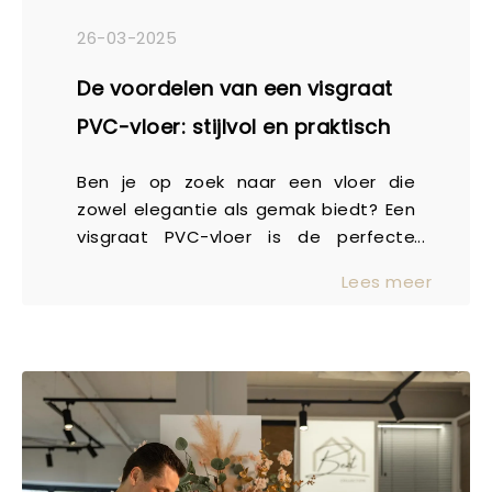
26-03-2025
De voordelen van een visgraat
PVC-vloer: stijlvol en praktisch
Ben je op zoek naar een vloer die
zowel elegantie als gemak biedt? Een
visgraat PVC-vloer is de perfecte
keuze! Dit klassieke patroon geeft je
Lees meer
interieur een stijlvolle en verfijnde
uitstraling, terwijl het tegelijkertijd
superpraktisch is. Of je nu houdt van
een modern design of een klassieke
look, visgraat PVC past in elke ruimte.
Maar wat maakt deze vloer nu precies
zo’n topkeuze? We zetten de
voordelen voor je op een rij!