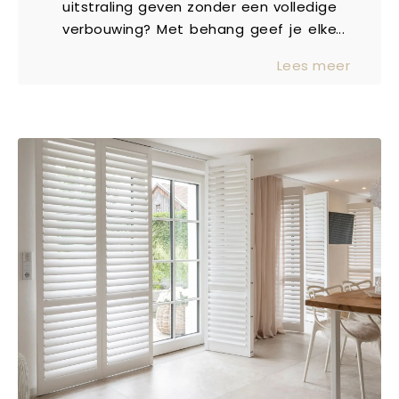
uitstraling geven zonder een volledige
verbouwing? Met behang geef je elke
ruimte in huis snel een heel andere
Lees meer
sfeer. Het is geen klusje dat je zomaar
even doet, maar wél een doordachte
ingreep met veel impact. Een nieuwe
kleur, textuur of print op de wand
verandert de beleving van je ruimte en
zorgt voor karakter, warmte of juist
rust.