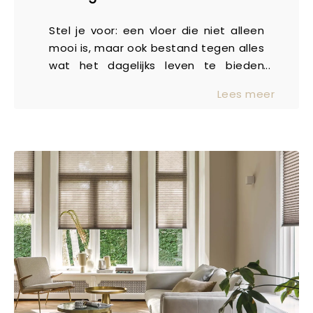
Stel je voor: een vloer die niet alleen
mooi is, maar ook bestand tegen alles
wat het dagelijks leven te bieden
heeft. Van kinderen die spelen tot
Lees meer
huisdieren die hun gang gaan,
marmoleum is precies dat type vloer.
Duurzaam, sterk, en perfect voor een
modern huishouden. Maar waarom zou
je nu juist voor marmoleum kiezen? Wij
zetten de voordelen voor je op een rij!