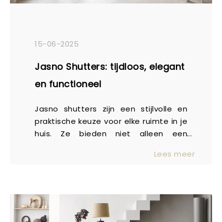
15-06-2025
Jasno Shutters: tijdloos, elegant
en functioneel
Jasno shutters zijn een stijlvolle en
praktische keuze voor elke ruimte in je
huis. Ze bieden niet alleen een
verfijnde uitstraling, maar vervullen
Lees meer
ook verschillende functies, zoals het
reguleren van licht en het verbeteren
van privacy. Of je nu kiest voor een
klassieke of moderne inrichting,
shutters passen altijd perfect bij jouw
interieur.