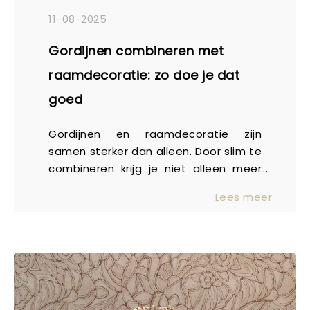
11-08-2025
Gordijnen combineren met
raamdecoratie: zo doe je dat
goed
Gordijnen en raamdecoratie zijn
samen sterker dan alleen. Door slim te
combineren krijg je niet alleen meer
controle over licht en privacy, maar
Lees meer
ook extra sfeer, warmte en comfort in
huis. En of je nu houdt van een
klassieke of moderne uitstraling, er is
voor elke ruimte een passende
combinatie te maken. In deze blog
laten we je zien hoe verschillende
duo’s elkaar versterken.