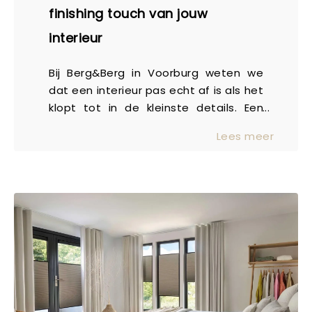
finishing touch van jouw
interieur
Bij Berg&Berg in Voorburg weten we
dat een interieur pas echt af is als het
klopt tot in de kleinste details. Een
vloerkleed speelt hierin een
Lees meer
verrassend grote rol. Niet alleen voegt
het warmte en comfort toe, het
verbindt ook meubels en kleuren tot
één geheel. En wat is er nu mooier dan
een kleed dat precies is afgestemd
op jouw smaak, ruimte én levensstijl?