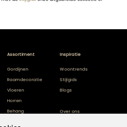
Assortiment
Inspiratie
Gordijnen
Woontrends
Raamdecoratie
Stijlgids
Vloeren
Blogs
Horren
Behang
Over ons
Vloerkleden
Totaalinrichting