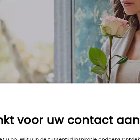
kt voor uw contact aa
t u op. Wilt u in de tussentijd inspiratie opdoen? Ontd