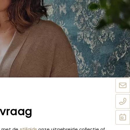
nvraag
ek met de
stijlgids
onze uitgebreide collectie of