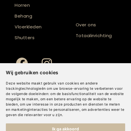
Horren
Behang
Over ons
Vloerkleden
Totaalinrichting
Shutters
Wij gebruiken cookies
Deze website maakt gebruik van cookies en andere
trackingtechnologieën om uw browse-ervaring te verbeteren voor
de volgende doeleinden:
om de basisfunctionaliteit van de website
mogelijk te maken
,
om een betere ervaring op de website te
bieden
,
om uw interesse in onze producten en diensten te meten
en marketinginteracties te personaliseren
,
om advertenties weer te
geven die relevanter voor u zijn
.
Copyright © Concepts & Companies BV. Alle rechten voorbehouden.
Ik ga akkoord
Privacybeleid
|
Disclaimer
|
Cookies