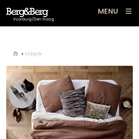
MENU
Voorburg/Den Haag
»
Stijlgids