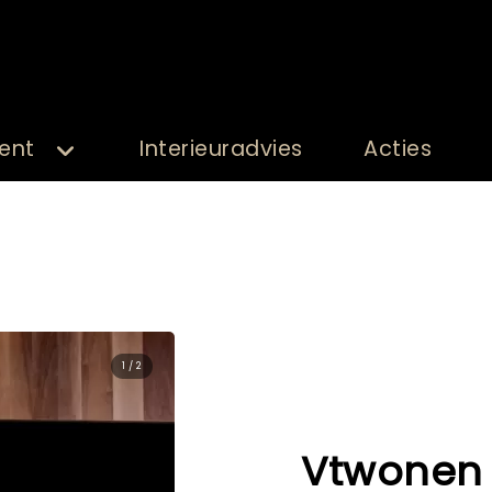
ent
Interieuradvies
Acties
2 / 2
Vtwonen 