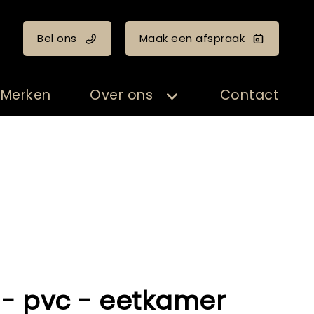
Bel ons
Maak een afspraak
Merken
Over ons
Contact
- pvc - eetkamer