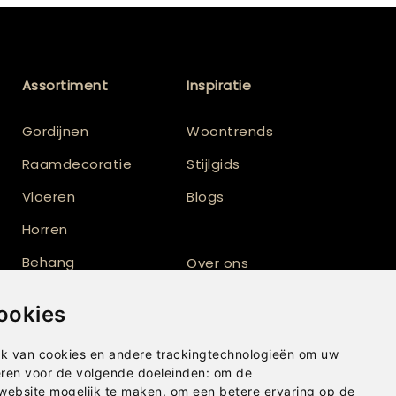
Assortiment
Inspiratie
Gordijnen
Woontrends
Raamdecoratie
Stijlgids
Vloeren
Blogs
Horren
Behang
Over ons
Vloerkleden
Totaalinrichting
ookies
Shutters
k van cookies en andere trackingtechnologieën om uw
eren voor de volgende doeleinden:
om de
 website mogelijk te maken
,
om een betere ervaring op de