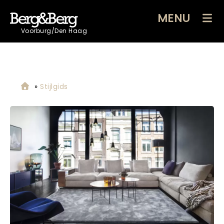
MENU
Voorburg/Den Haag
»
Stijlgids