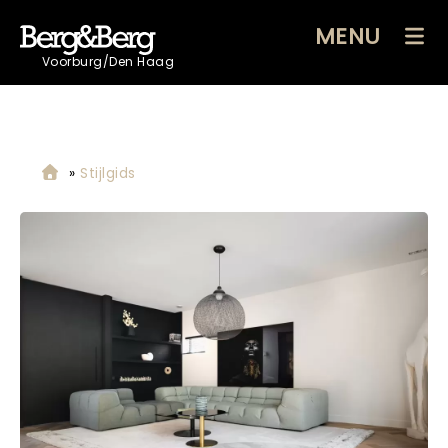
MENU
Voorburg/Den Haag
»
Stijlgids