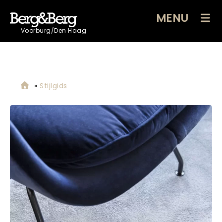
MENU
Voorburg/Den Haag
»
Stijlgids