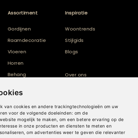
Assortiment
Inspiratie
Gordijnen
Woontrends
Raamdecoratie
Stijlgids
Vloeren
Blogs
Horren
Behang
Over ons
Vloerkleden
Totaalinrichting
ookies
Shutters
k van cookies en andere trackingtechnologieën om uw
eren voor de volgende doeleinden:
om de
 website mogelijk te maken
,
om een betere ervaring op de
nteresse in onze producten en diensten te meten en
sonaliseren
,
om advertenties weer te geven die relevanter