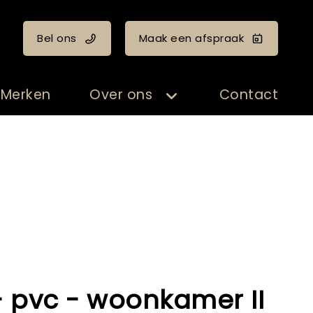
Bel ons
Maak een afspraak
Merken
Over ons
Contact
- pvc - woonkamer II