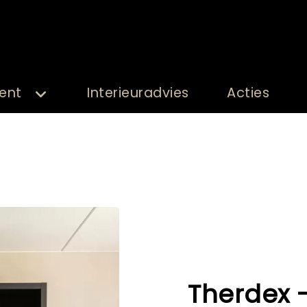
ent
Interieuradvies
Acties
Therdex 