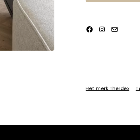
Het merk Therdex
T