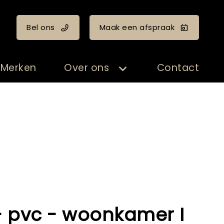
Bel ons
Maak een afspraak
Merken
Over ons
Contact
- pvc - woonkamer I