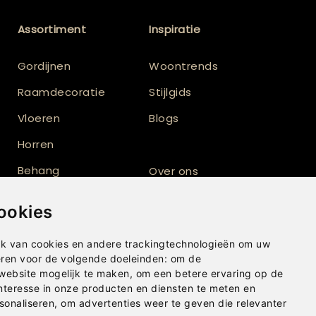
Assortiment
Inspiratie
Gordijnen
Woontrends
Raamdecoratie
Stijlgids
Vloeren
Blogs
Horren
Behang
Over ons
Vloerkleden
Totaalinrichting
ookies
Shutters
k van cookies en andere trackingtechnologieën om uw
eren voor de volgende doeleinden:
om de
 website mogelijk te maken
,
om een betere ervaring op de
nteresse in onze producten en diensten te meten en
sonaliseren
,
om advertenties weer te geven die relevanter