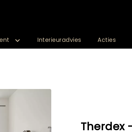
ent
Interieuradvies
Acties
Therdex 