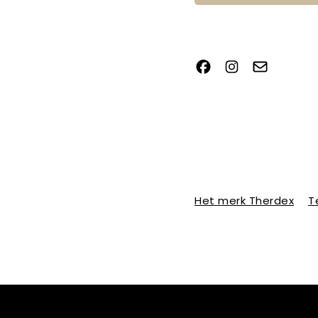
Het merk Therdex
T