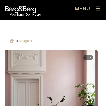
MENU
Voorburg/Den Haag
»
Stijlgids
2 / 5