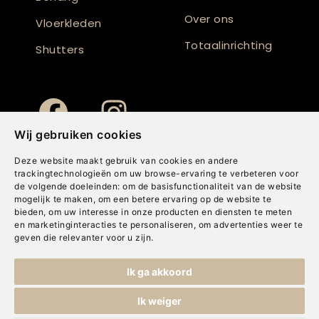
Over ons
Vloerkleden
Totaalinrichting
Shutters
Wij gebruiken cookies
Deze website maakt gebruik van cookies en andere
trackingtechnologieën om uw browse-ervaring te verbeteren voor
de volgende doeleinden:
om de basisfunctionaliteit van de website
mogelijk te maken
,
om een betere ervaring op de website te
bieden
,
om uw interesse in onze producten en diensten te meten
en marketinginteracties te personaliseren
,
om advertenties weer te
geven die relevanter voor u zijn
.
Copyright © Concepts & Companies BV. Alle rechten voorbehouden.
Ik ga akkoord
Privacybeleid
|
Disclaimer
|
Cookies
Ik weiger