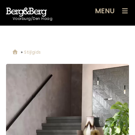
MENU
Voorburg/Den Haag
»
Stijlgids