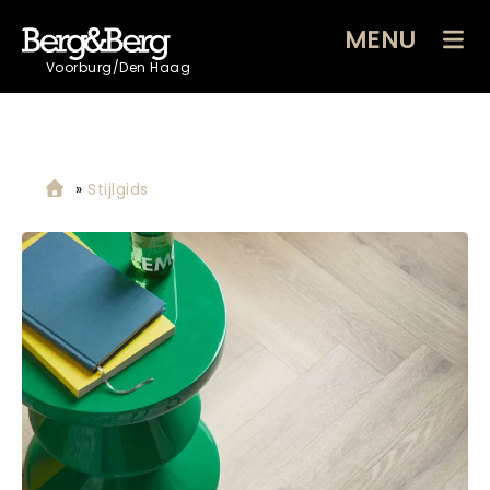
MENU
Voorburg/Den Haag
»
Stijlgids