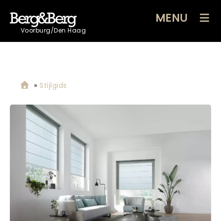
MENU
Voorburg/Den Haag
»
Stijlgids