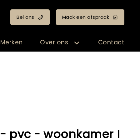
Bel ons
Maak een afspraak
Merken
Over ons
Contact
- pvc - woonkamer I