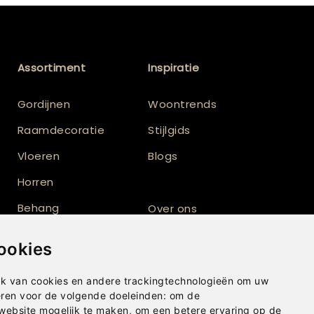
Assortiment
Inspiratie
Gordijnen
Woontrends
Raamdecoratie
Stijlgids
Vloeren
Blogs
Horren
Behang
Over ons
Vloerkleden
Totaalinrichting
ookies
Shutters
k van cookies en andere trackingtechnologieën om uw
eren voor de volgende doeleinden:
om de
 website mogelijk te maken
,
om een betere ervaring op de