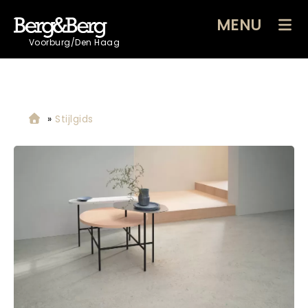
MENU
Voorburg/Den Haag
»
Stijlgids