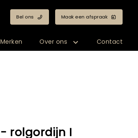
Bel ons
Maak een afspraak
Merken
Over ons
Contact
- rolgordijn I