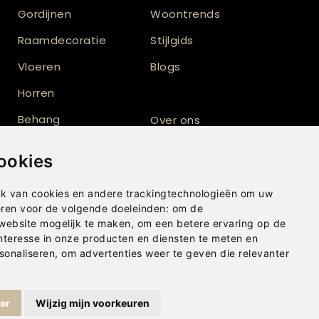
Gordijnen
Woontrends
Raamdecoratie
Stijlgids
Vloeren
Blogs
Horren
Behang
Over ons
Vloerkleden
Totaalinrichting
ookies
Shutters
k van cookies en andere trackingtechnologieën om uw
eren voor de volgende doeleinden:
om de
 website mogelijk te maken
,
om een betere ervaring op de
nteresse in onze producten en diensten te meten en
sonaliseren
,
om advertenties weer te geven die relevanter
ger
Wijzig mijn voorkeuren