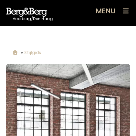
MENU
Voorburg/Den Haag
»
Stijlgids