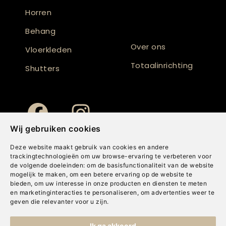
Horren
Behang
Over ons
Vloerkleden
Totaalinrichting
Shutters
Wij gebruiken cookies
Deze website maakt gebruik van cookies en andere
trackingtechnologieën om uw browse-ervaring te verbeteren voor
de volgende doeleinden:
om de basisfunctionaliteit van de website
mogelijk te maken
,
om een betere ervaring op de website te
bieden
,
om uw interesse in onze producten en diensten te meten
en marketinginteracties te personaliseren
,
om advertenties weer te
geven die relevanter voor u zijn
.
Copyright © Concepts & Companies BV. Alle rechten voorbehouden.
Ik ga akkoord