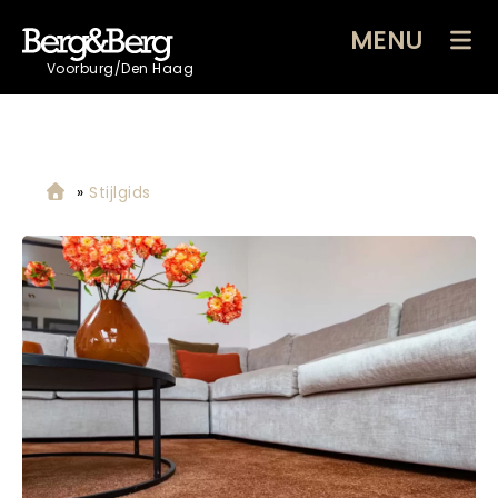
MENU
Voorburg/Den Haag
»
Stijlgids