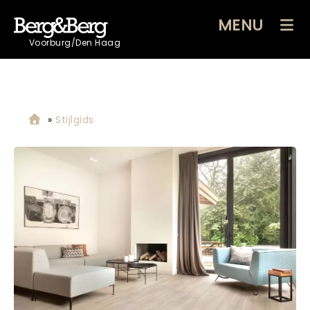
MENU
Voorburg/Den Haag
»
Stijlgids