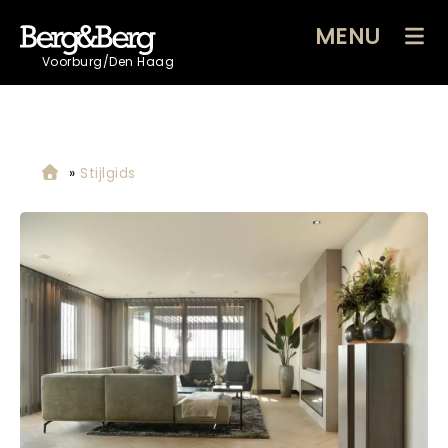
MENU
Voorburg/Den Haag
»
Stijlgids