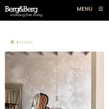
MENU
Voorburg/Den Haag
»
Stijlgids