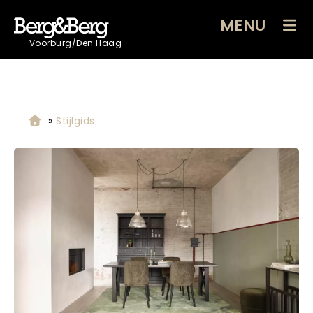
MENU
Voorburg/Den Haag
»
Stijlgids