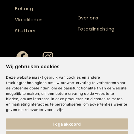
Behang
Over ons
Vloerkleden
Totaalinrichting
Shutters
Wij gebruiken cookies
Deze website maakt gebruik van cookies en andere
trackingtechnologieën om uw browse-ervaring te verbeteren voor
de volgende doeleinden:
om de basisfunctionaliteit van de website
mogelijk te maken
,
om een betere ervaring op de website te
bieden
,
om uw interesse in onze producten en diensten te meten
en marketinginteracties te personaliseren
,
om advertenties weer te
geven die relevanter voor u zijn
.
Copyright © Concepts & Companies BV. Alle rechten voorbehouden.
Ik ga akkoord
Privacybeleid
|
Disclaimer
|
Cookies