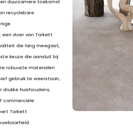
r een duurzamere toekomst
an recyclebare
inige
 een vloer van Tarkett
kwaliteit die lang meegaat,
te keuze die aansluit bij
De robuuste materialen
ief gebruik te weerstaan,
r drukke huishoudens,
of commerciële
ert Tarkett
ouwbaarheid.