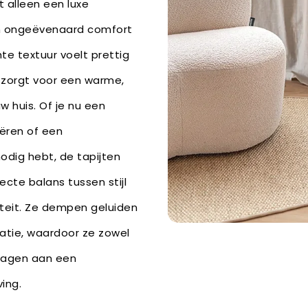
t alleen een luxe
en ongeëvenaard comfort
te textuur voelt prettig
 zorgt voor een warme,
w huis. Of je nu een
eëren of een
odig hebt, de tapijten
cte balans tussen stijl
iteit. Ze dempen geluiden
latie, waardoor ze zowel
jdragen aan een
ing.