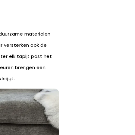
n duurzame materialen
ar versterken ook de
er elk tapijt past het
 kleuren brengen een
krijgt.