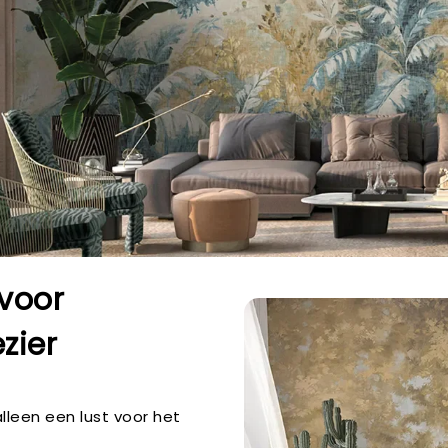
 voor
zier
lleen een lust voor het