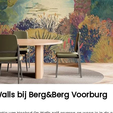
alls bij Berg&Berg Voorburg
lectie van Hooked On Walls zelf ervaren en woon je in de