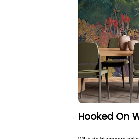
Hooked On W
Wil je de bijzondere col