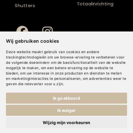
Totaalinrichting
Shutters
Wij gebruiken cookies
Deze website maakt gebruik van cookies en andere
trackingtechnologieën om uw browse-ervaring te verbeteren voor
de volgende doeleinden:
om de basisfunctionaliteit van de website
mogelijk te maken
,
om een betere ervaring op de website te
bieden
,
om uw interesse in onze producten en diensten te meten
en marketinginteracties te personaliseren
,
om advertenties weer te
geven die relevanter voor u zijn
.
Copyright © Concepts & Companies BV. Alle rechten voorbehouden.
Ik ga akkoord
Privacybeleid
|
Disclaimer
|
Cookies
Ik weiger
Wijzig mijn voorkeuren